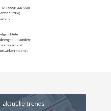
ernen Ideen aus dem
rowdsourcing
kte und
ielgerichtete
 Ideengeber, sondern
h wertgeschätzt
 mitwirken können.
aktuelle trends