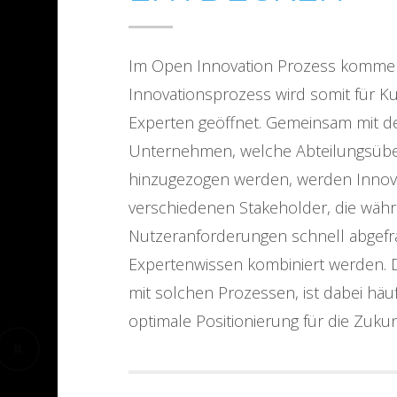
Im Open Innovation Prozess kommen d
Innovationsprozess wird somit für Ku
Experten geöffnet. Gemeinsam mit 
Unternehmen, welche Abteilungsübe
hinzugezogen werden, werden Innova
verschiedenen Stakeholder, die wäh
Nutzeranforderungen schnell abgef
Expertenwissen kombiniert werden. D
mit solchen Prozessen, ist dabei häu
optimale Positionierung für die Zukun