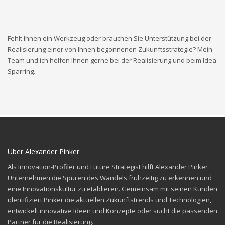
Fehlt Ihnen ein Werkzeug oder brauchen Sie Unterstützung bei der
Realisierung einer von Ihnen begonnenen Zukunftsstrategie? Mein
Team und ich helfen Ihnen gerne bei der Realisierung und beim Idea
Sparring.
Über Alexander Pinker
Als Innovation-Profiler und Future Strategist hilft Alexander Pinker
Unternehmen die Spuren des
Wandels frühzeitig zu erkennen und
eine Innovationskultur zu etablieren. Gemeinsam mit seinen
Kunden
identifiziert Pinker die aktuellen Zukunftstrends und Technologien,
entwickelt innovative
Ideen und Konzepte oder sucht die passenden
Partner für die Realisierung.