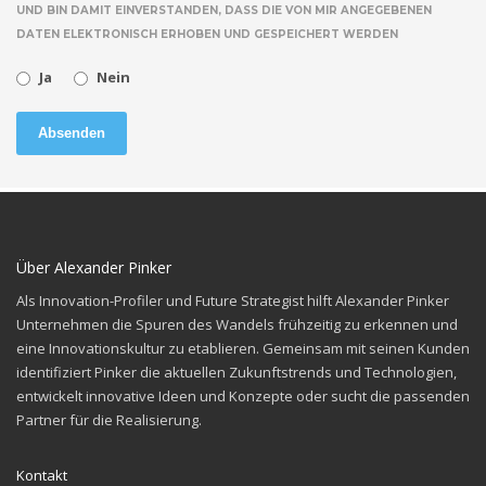
UND BIN DAMIT EINVERSTANDEN, DASS DIE VON MIR ANGEGEBENEN
DATEN ELEKTRONISCH ERHOBEN UND GESPEICHERT WERDEN
Ja
Nein
Absenden
Über Alexander Pinker
Als Innovation-Profiler und Future Strategist hilft Alexander Pinker
Unternehmen die Spuren des
Wandels frühzeitig zu erkennen und
eine Innovationskultur zu etablieren. Gemeinsam mit seinen
Kunden
identifiziert Pinker die aktuellen Zukunftstrends und Technologien,
entwickelt innovative
Ideen und Konzepte oder sucht die passenden
Partner für die Realisierung.
Kontakt