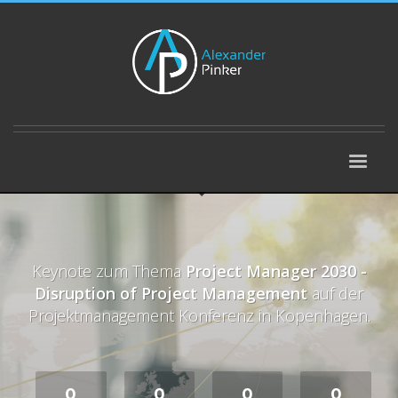
Keynote zum Thema
Project Manager 2030 -
Disruption of Project Management
auf der
Projektmanagement Konferenz in Kopenhagen.
0
0
0
0