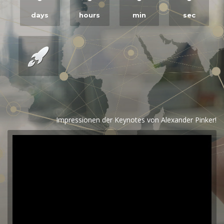
days
hours
min
sec
Impressionen der Keynotes von Alexander Pinker!